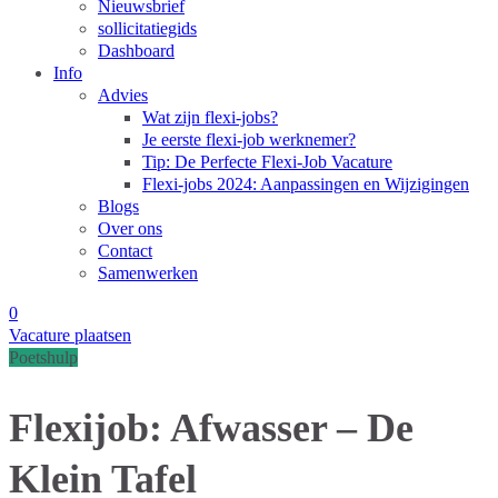
Nieuwsbrief
sollicitatiegids
Dashboard
Info
Advies
Wat zijn flexi-jobs?
Je eerste flexi-job werknemer?
Tip: De Perfecte Flexi-Job Vacature
Flexi-jobs 2024: Aanpassingen en Wijzigingen
Blogs
Over ons
Contact
Samenwerken
0
Vacature plaatsen
Poetshulp
Flexijob: Afwasser – De
Klein Tafel